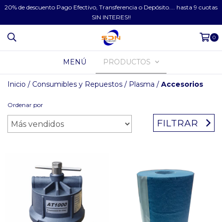
20% de descuento Pago Efectivo, Transferencia o Depósito.... hasta 9 cuotas
SIN INTERES!!
0
MENÚ
PRODUCTOS
Inicio
/
Consumibles y Repuestos
/
Plasma
/
Accesorios
Ordenar por
FILTRAR