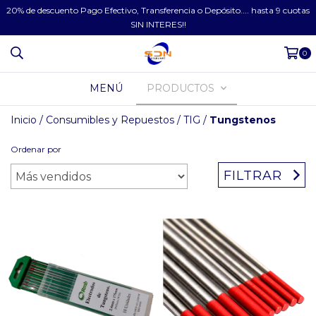
20% de descuento Pago Efectivo, Transferencia o Depósito.... hasta 9 cuotas
SIN INTERES!!
0
MENÚ
PRODUCTOS
Inicio
/
Consumibles y Repuestos
/
TIG
/
Tungstenos
Ordenar por
FILTRAR