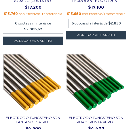
DORADO (PUNTA DO...
FERROLAN THORIO (PUN...
$17.200
$17.100
$13.760
con
Efectivo/Transferencia
$13.680
con
Efectivo/Transferencia
6
cuotas sin interés de
6
cuotas sin interés de
$2.850
$2.866,67
AGREGAR AL CARRITO
AGREGAR AL CARRITO
ELECTRODO TUNGSTENO SDN
ELECTRODO TUNGSTENO SDN
LANTANO 1.5% (PU...
PURO (PUNTA VERD...
$4.500
$4.400