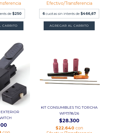
ansferencia
Efectivo/Transferencia
terés de
$250
6
cuotas sin interés de
$466,67
KIT CONSUMIBLES TIG TORCHA
G EXTERIOR
WP17/18/26
WITCH
$28.300
200
$22.640
con
0
con