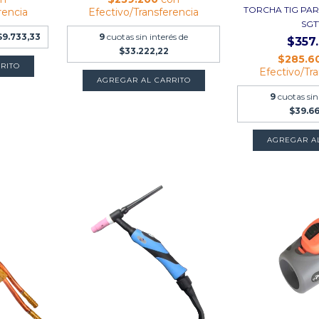
TORCHA TIG PA
rencia
Efectivo/Transferencia
SGT
$9.733,33
9
cuotas sin interés de
$357
$33.222,22
$285.6
RITO
Efectivo/Tr
AGREGAR AL CARRITO
9
cuotas sin
$39.6
AGREGAR A