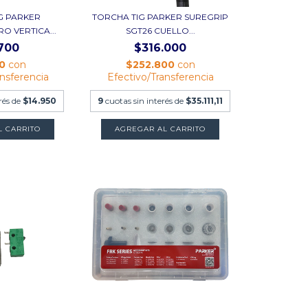
IG PARKER
TORCHA TIG PARKER SUREGRIP
O VERTICA...
SGT26 CUELLO...
700
$316.000
60
con
$252.800
con
ansferencia
Efectivo/Transferencia
rés de
$14.950
9
cuotas sin interés de
$35.111,11
AGREGAR AL CARRITO