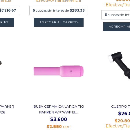
rencia
Efectivo/Transferencia
Efectivo/Tr
$7.216,67
6
cuotas sin interés de
$283,33
6
cuotas sin in
RITO
 PARKER
BUSA CERÁMICA LARGA TIG
CUERPO T
P26
PARKER WP17/WP18...
$26.
$3.600
$20.8
Efectivo/Tr
n
$2.880
con