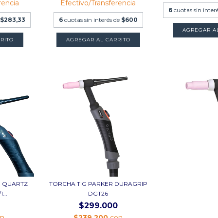
rencia
Efectivo/Transferencia
6
cuotas sin inter
$283,33
6
cuotas sin interés de
$600
AGREGAR A
AGREGAR AL CARRITO
G QUARTZ
TORCHA TIG PARKER DURAGRIP
...
DGT26
$299.000
on
$239.200
con