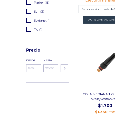
Efectivo/Transfe
Parker (15)
6
cuotas sin interés de
Sdn (3)
AGREGAR AL CAR
Soldanet (1)
Tig (1)
Precio
DESDE
HASTA
COLA MEDIANA TIG
WP17/WP18/W
$1.700
$1.360
co