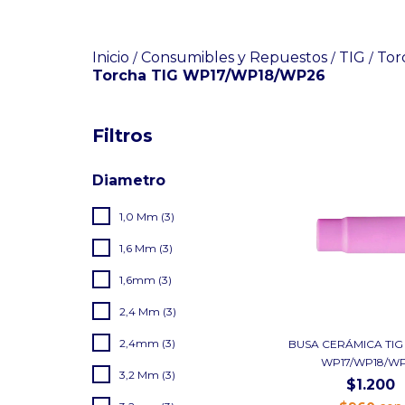
Inicio
Consumibles y Repuestos
TIG
Tor
/
/
/
Torcha TIG WP17/WP18/WP26
Filtros
Diametro
1,0 Mm (3)
1,6 Mm (3)
1,6mm (3)
2,4 Mm (3)
2,4mm (3)
BUSA CERÁMICA TIG
WP17/WP18/W
3,2 Mm (3)
$1.200