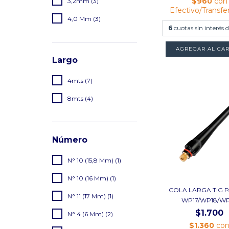
$960
con
3,2mm (3)
Efectivo/Transfe
4,0 Mm (3)
6
cuotas sin interés 
AGREGAR AL CAR
Largo
4mts (7)
8mts (4)
Número
N° 10 (15,8 Mm) (1)
N° 10 (16 Mm) (1)
COLA LARGA TIG 
N° 11 (17 Mm) (1)
WP17/WP18/W
$1.700
N° 4 (6 Mm) (2)
$1.360
co