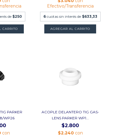
0
con
$3.040
con
ansferencia
Efectivo/Transferencia
terés de
$250
6
cuotas sin interés de
$633,33
L CARRITO
AGREGAR AL CARRITO
TIG PARKER
ACOPLE DELANTERO TIG GAS-
18/WP26
LENS PARKER WP1...
500
$2.800
0
con
$2.240
con