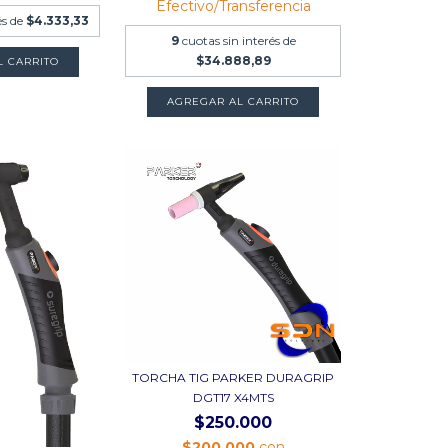
Efectivo/Transferencia
és de
$4.333,33
9
cuotas sin interés de
$34.888,89
L CARRITO
AGREGAR AL CARRITO
TORCHA TIG PARKER DURAGRIP
DGT17 X4MTS
$250.000
$200.000
con