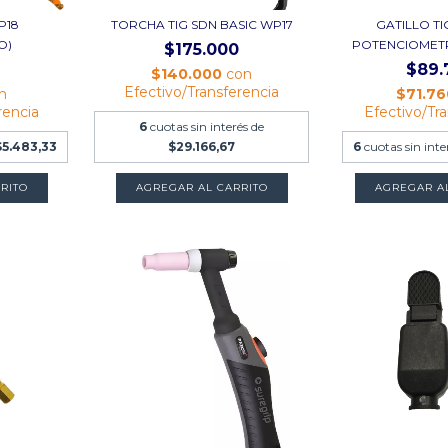
P18
TORCHA TIG SDN BASIC WP17
GATILLO T
O)
POTENCIOMETR
$175.000
$89.
$140.000
con
Efectivo/Transferencia
n
$71.7
rencia
Efectivo/Tr
6
cuotas sin interés de
$5.483,33
$29.166,67
6
cuotas sin inte
RITO
AGREGAR AL CARRITO