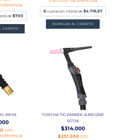
Efectivo/Transferencia
ansferencia
6
cuotas sin interés de
$4.716,67
terés de
$700
AGREGAR AL CARRITO
IG WP26
TORCHA TIG PARKER SUREGRIP
SGT26
000
$314.000
00
con
ansferencia
$251.200
con