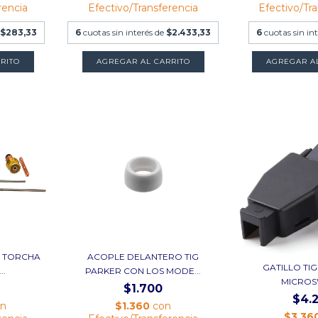
rencia
Efectivo/Transferencia
Efectivo/Tr
$283,33
6
cuotas sin interés de
$2.433,33
6
cuotas sin in
AGREGAR AL CARRITO
G TORCHA
ACOPLE DELANTERO TIG
GATILLO TI
..
PARKER CON LOS MODE...
MICROS
$1.700
$4.
on
$1.360
con
$3.36