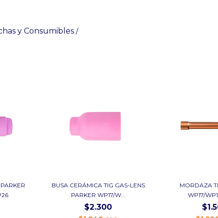
chas y Consumibles
/
 PARKER
BUSA CERÁMICA TIG GAS-LENS
MORDAZA T
P26
PARKER WP17/W...
WP17/WP
$2.300
$1.