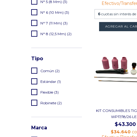
N° 5 (8 Mm) (3)
Efectivo/Transfe
N° 6 (10 Mm) (3)
6
cuotas sin interés de
N° 7 (11 Mm) (3)
N° 8 (12,5 Mm) (2)
Tipo
Común (2)
Estándar (1)
Flexible (3)
Robinete (2)
KIT CONSUMIBLES TI
WP17/18/26 LE.
$43.300
Marca
$34.640
c