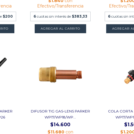
$1.840
con
$1.20
rencia
Efectivo/Transferencia
Efectivo/Tr
de
$200
6
cuotas sin interés de
$383,33
6
cuotas sin in
RITO
AGREGAR AL CARRITO
AGREGAR A
PARKER
DIFUSOR TIG GAS-LENS PARKER
COLA CORTA 
P26
WP17/WP18/WP...
WP17/WP
$14.600
$1.
n
$11.680
con
$1.20