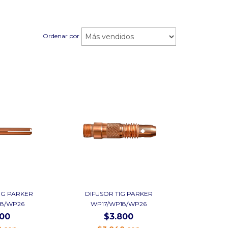
Ordenar por
IG PARKER
DIFUSOR TIG PARKER
18/WP26
WP17/WP18/WP26
500
$3.800