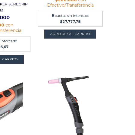
RKER SUREGRIP
Efectivo/Transferencia
18
9
cuotas sin interés de
.000
$27.777,78
00
con
ansferencia
 interés de
66,67
L CARRITO