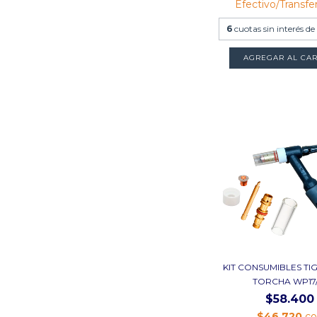
Efectivo/Transfe
6
cuotas sin interés de
KIT CONSUMIBLES TI
TORCHA WP17/1
$58.400
$46.720
c